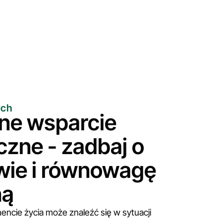
ych
lne wsparcie
czne - zadbaj o
wie i równowagę
ną
cie życia może znaleźć się w sytuacji