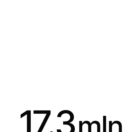
17.3
mln