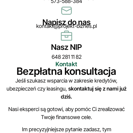
573-588-384
Napisz do nas
kontakt@projekt-biznes.pl
Nasz NIP
648 281 11 82
Kontakt
Bezpłatna konsultacja
Jeśli szukasz wsparcia w zakresie kredytów,
ubezpieczeń czy leasingu,
skontaktuj się z nami już
dziś.
Nasi eksperci są gotowi, aby pomóc Ci zrealizować
Twoje finansowe cele.
Im precyzyjniejsze pytanie zadasz, tym