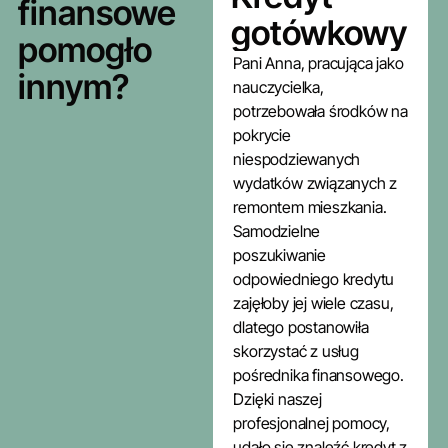
finansowe
gotówkowy
pomogło
Pani Anna, pracująca jako
innym?
nauczycielka,
potrzebowała środków na
pokrycie
niespodziewanych
wydatków związanych z
remontem mieszkania.
Samodzielne
poszukiwanie
odpowiedniego kredytu
zajęłoby jej wiele czasu,
dlatego postanowiła
skorzystać z usług
pośrednika finansowego.
Dzięki naszej
profesjonalnej pomocy,
udało się znaleźć kredyt z