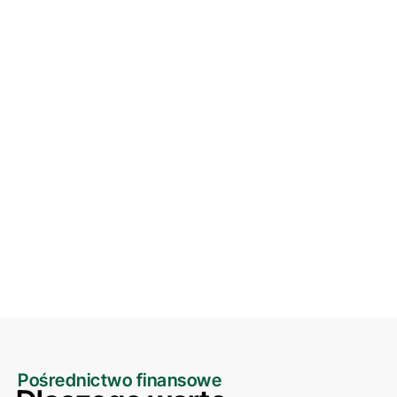
oferty, pośrednik
pomaga klientowi w
przejściu przez
formalności związane z
zawarciem umowy,
dbając o to, aby
wszystkie dokumenty
były poprawnie
wypełnione, a warunki
umowy zrozumiałe dla
klienta.
Pośrednictwo finansowe