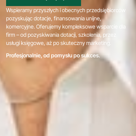
Wspieramy przyszłych i obecnych przedsiębiorców
pozyskując dotacje, finansowania unijne,
komercyjne. Oferujemy kompleksowe wsparcie dla
firm – od pozyskiwania dotacji, szkolenia, przez
usługi księgowe, aż po skuteczny marketing.
Profesjonalnie, od pomysłu po sukces.